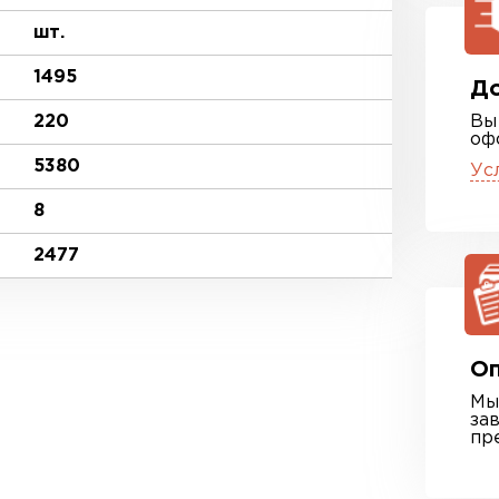
шт.
1495
До
220
Вы
оф
5380
Ус
8
2477
Оп
Мы
за
пр