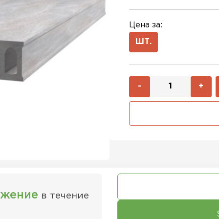
Цена за:
ШТ.
-
+
ожение
в течение