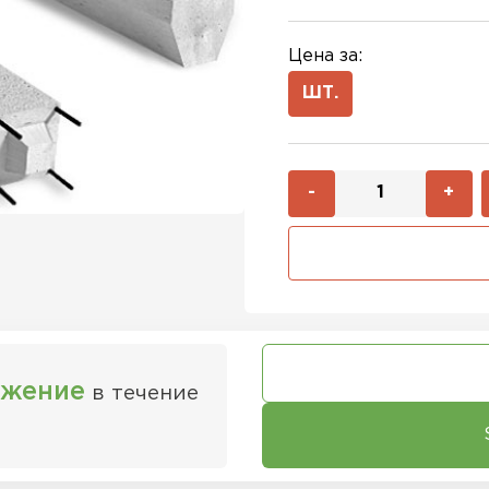
Цена за:
ШТ.
-
+
ожение
в течение