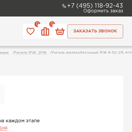
+7 (495) 118-92-43
Оформить заказ
0
0
ЗАКАЗАТЬ ЗВОНОК
нные
Ригели 1РЖ, 2РЖ
Ригель железобетонный 1РЖ 8-50-215 АтV
на каждом этапе
 дня