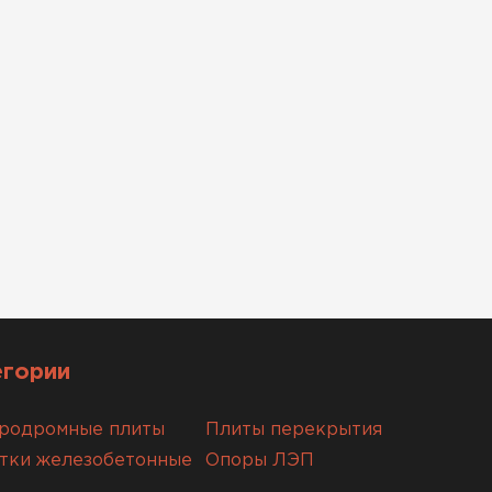
егории
родромные плиты
Плиты перекрытия
тки железобетонные
Опоры ЛЭП