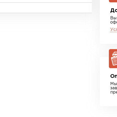
До
Вы
оф
Ус
Оп
Мы
за
пр