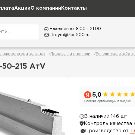
плата
Акции
О компании
Контакты
Ежедневно: 8:00 - 21:00
stroym@zbi-500.ru
лищное строительство
Перемычки и ригели
Ригели железобето
-50-215 АтV
В наличии 146 шт
Контроль качества 
Производство от
1