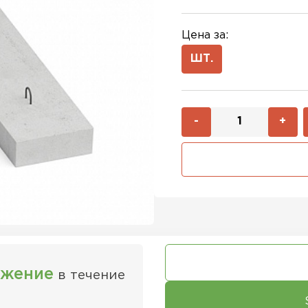
Цена за:
ШТ.
-
+
ожение
в течение