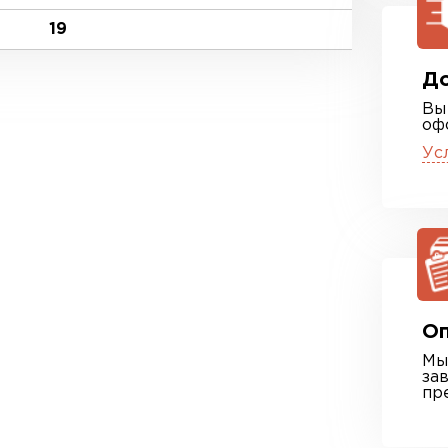
19
До
Вы
оф
Ус
Оп
Мы
за
пр