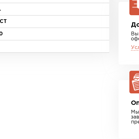
.
СТ
До
0
Вы
оф
Ус
Оп
Мы
за
пр