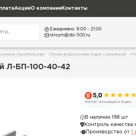
плата
Акции
О компании
Контакты
Ежедневно: 8:00 - 21:00
stroym@zbi-500.ru
рожное строительство
Лотки водосточные Super с решеткой
Ло
й Л-БП-100-40-42
В наличии 198 шт
Контроль качества 
Производство от
1