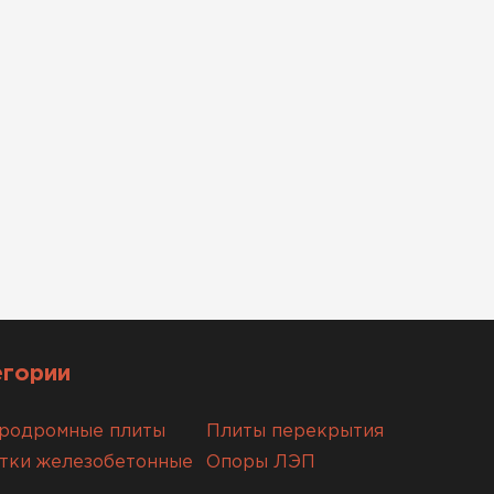
егории
родромные плиты
Плиты перекрытия
тки железобетонные
Опоры ЛЭП