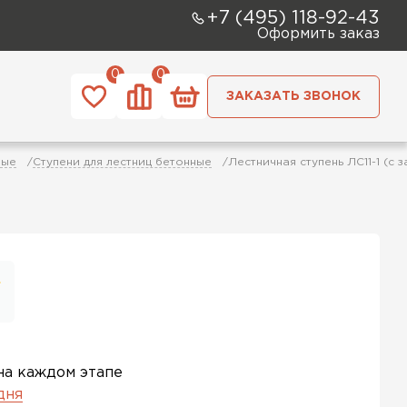
+7 (495) 118-92-43
Оформить заказ
0
0
ЗАКАЗАТЬ ЗВОНОК
ные
Ступени для лестниц бетонные
Лестничная ступень ЛС11-1 (с 
на каждом этапе
 дня