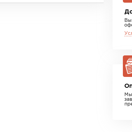
До
Вы
оф
Ус
Оп
Мы
за
пр