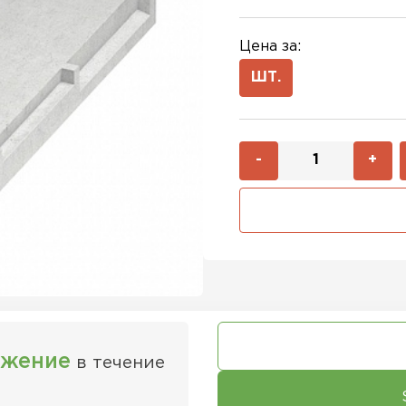
Цена за:
ШТ.
-
+
ожение
в течение