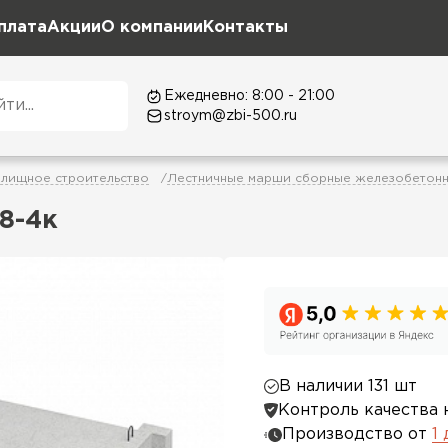
плата
Акции
О компании
Контакты
Ежедневно: 8:00 - 21:00
stroym@zbi-500.ru
лищное строительство
Лестничные марши сборные железобетон
8-4к
В наличии 131 шт
Контроль качества 
Производство от
1