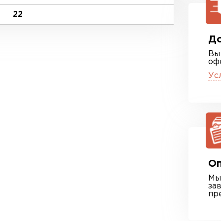
22
До
Вы
оф
Ус
Оп
Мы
за
пр