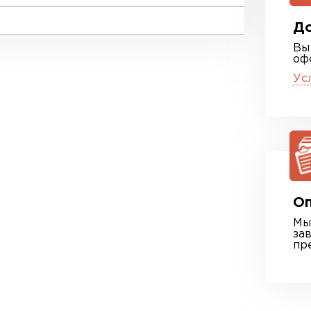
До
Вы
оф
Ус
Оп
Мы
за
пр