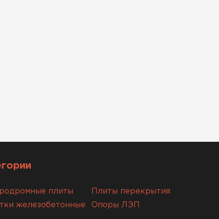
егории
родромные плиты
Плиты перекрытия
тки железобетонные
Опоры ЛЭП