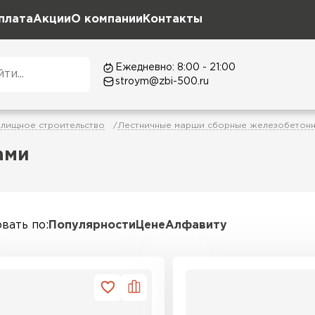
плата
Акции
О компании
Контакты
Ежедневно: 8:00 - 21:00
stroym@zbi-500.ru
лищное строительство
Лестничные марши сборные железобетон
ами
вать по
Популярности
Цене
Алфавиту