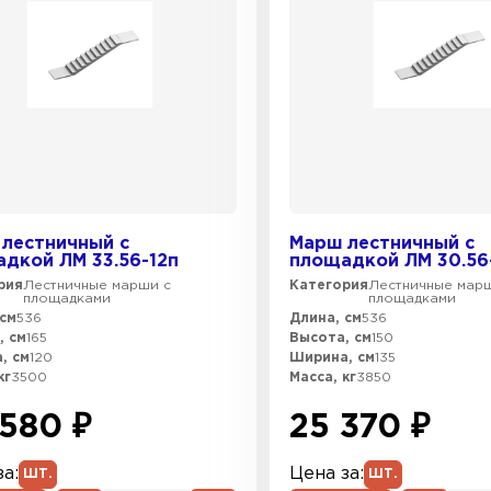
лестничный с
Марш лестничный с
дкой ЛМ 33.56-12п
площадкой ЛМ 30.56
рия
Лестничные марши с
Категория
Лестничные мар
площадками
площадками
см
536
Длина, см
536
, см
165
Высота, см
150
, см
120
Ширина, см
135
кг
3500
Масса, кг
3850
580 ₽
25 370 ₽
а:
Цена за:
ШТ.
ШТ.