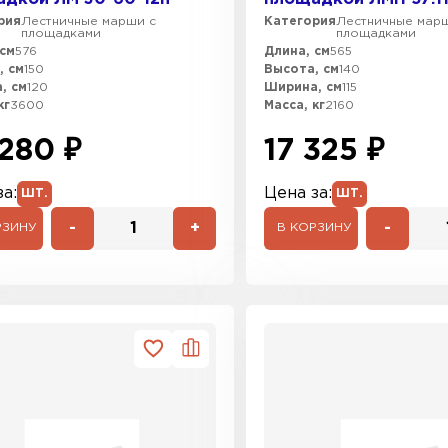
рия
Лестничные марши с
Категория
Лестничные мар
площадками
площадками
см
576
Длина, см
565
, см
150
Высота, см
140
, см
120
Ширина, см
115
кг
3600
Масса, кг
2160
280 ₽
17 325 ₽
а:
Цена за:
ШТ.
ШТ.
-
+
-
РЗИНУ
В КОРЗИНУ