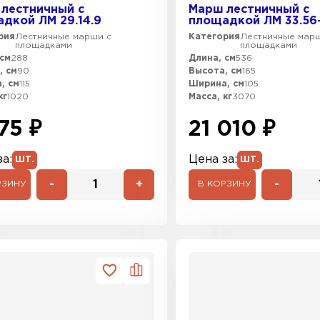
лестничный с
Марш лестничный с
дкой ЛМ 29.14.9
площадкой ЛМ 33.56
рия
Лестничные марши с
Категория
Лестничные мар
площадками
площадками
см
288
Длина, см
536
, см
90
Высота, см
165
, см
115
Ширина, см
105
кг
1020
Масса, кг
3070
75 ₽
21 010 ₽
а:
Цена за:
ШТ.
ШТ.
-
+
-
РЗИНУ
В КОРЗИНУ