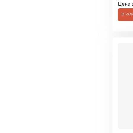
Цена з
В КО