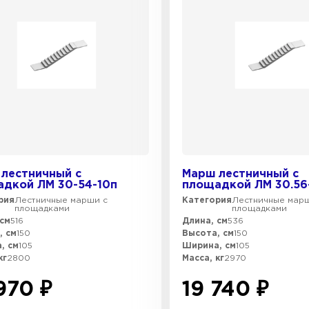
лестничный с
Марш лестничный с
дкой ЛМ 30-54-10п
площадкой ЛМ 30.56
рия
Лестничные марши с
Категория
Лестничные мар
площадками
площадками
см
516
Длина, см
536
, см
150
Высота, см
150
, см
105
Ширина, см
105
кг
2800
Масса, кг
2970
970 ₽
19 740 ₽