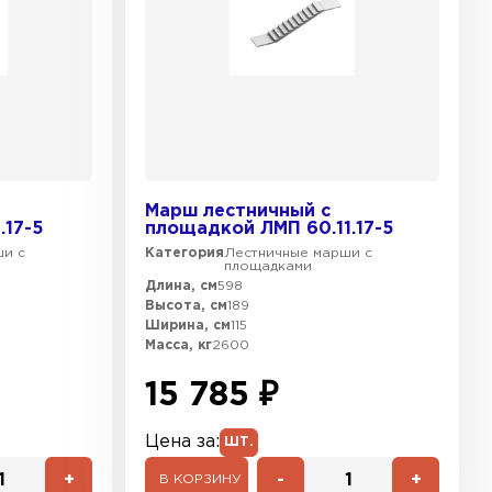
Марш лестничный с
.17-5
площадкой ЛМП 60.11.17-5
ши с
Категория
Лестничные марши с
площадками
Длина, см
598
Высота, см
189
Ширина, см
115
Масса, кг
2600
15 785 ₽
Цена за:
ШТ.
+
-
+
В КОРЗИНУ