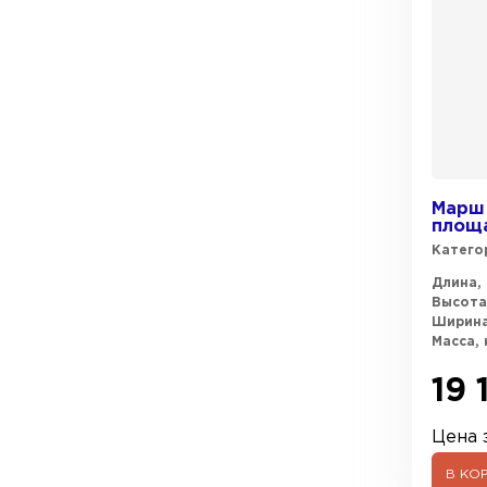
Марш 
площа
Катего
Длина, 
Высота
Ширина
Масса, 
19 
Цена з
В КО