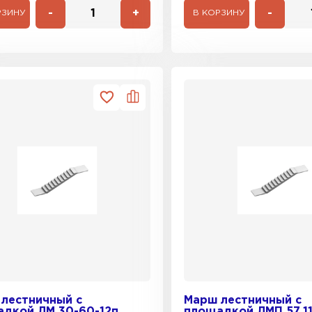
-
+
-
РЗИНУ
В КОРЗИНУ
лестничный с
Марш лестничный с
дкой ЛМ 30-60-12п
площадкой ЛМП 57.11