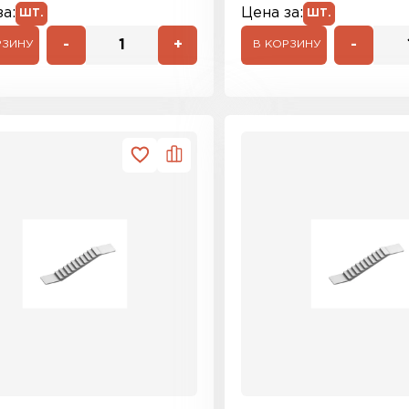
а:
Цена за:
ШТ.
ШТ.
-
+
-
РЗИНУ
В КОРЗИНУ