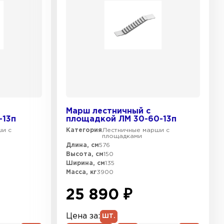
Марш лестничный с
-13п
площадкой ЛМ 30-60-13п
ши с
Категория
Лестничные марши с
площадками
Длина, см
576
Высота, см
150
Ширина, см
135
Масса, кг
3900
25 890 ₽
Цена за:
ШТ.