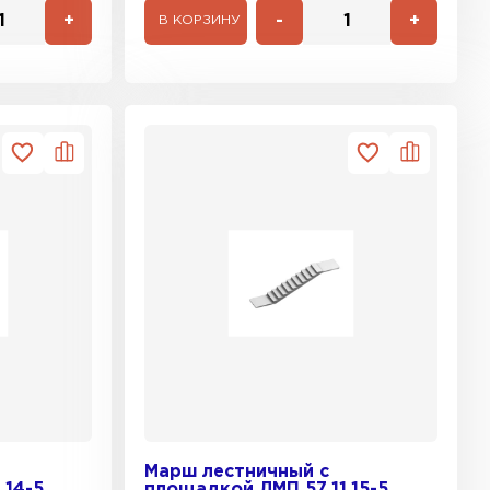
+
-
+
В КОРЗИНУ
Марш лестничный с
.14-5
площадкой ЛМП 57.11.15-5