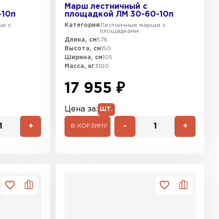
Марш лестничный с
-10п
площадкой ЛМ 30-60-10п
ши с
Категория
Лестничные марши с
площадками
Длина, см
576
Высота, см
150
Ширина, см
105
Масса, кг
3100
17 955 ₽
Цена за:
ШТ.
+
-
+
В КОРЗИНУ