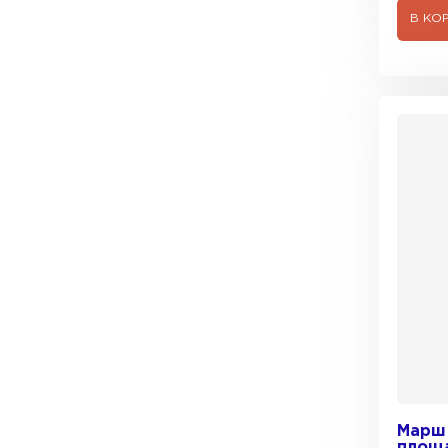
В КО
Марш 
площа