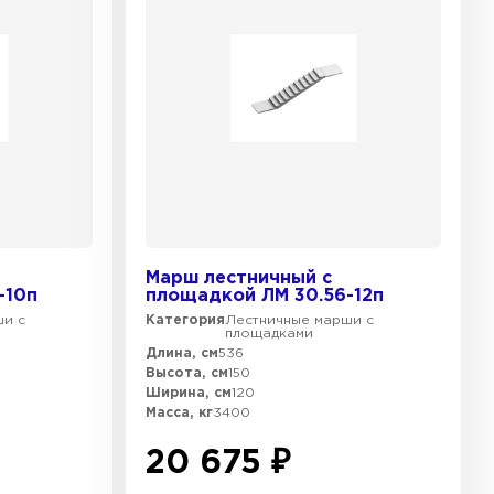
Марш лестничный с
-10п
площадкой ЛМ 30.56-12п
ши с
Категория
Лестничные марши с
площадками
Длина, см
536
Высота, см
150
Ширина, см
120
Масса, кг
3400
20 675 ₽