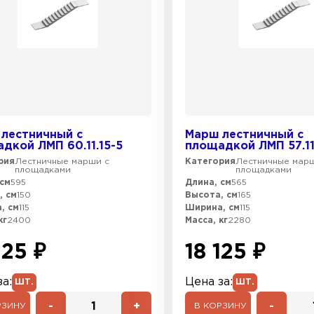
лестничный с
Марш лестничный с
дкой ЛМП 60.11.15-5
площадкой ЛМП 57.11
рия
Лестничные марши с
Категория
Лестничные мар
площадками
площадками
см
595
Длина, см
565
, см
150
Высота, см
165
, см
115
Ширина, см
115
кг
2400
Масса, кг
2280
125 ₽
18 125 ₽
а:
Цена за:
ШТ.
ШТ.
-
+
-
РЗИНУ
В КОРЗИНУ