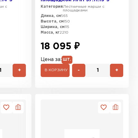
ши с
Категория
Лестничные марши с
площадками
Длина, см
565
Высота, см
150
Ширина, см
115
Масса, кг
2210
18 095 ₽
Цена за:
ШТ.
+
-
+
В КОРЗИНУ