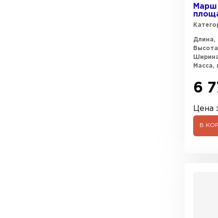
Марш 
площа
Катего
Длина, 
Высота
Ширина
Масса, 
6 7
Цена з
В КО