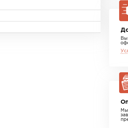
До
Вы
оф
Ус
Оп
Мы
за
пр