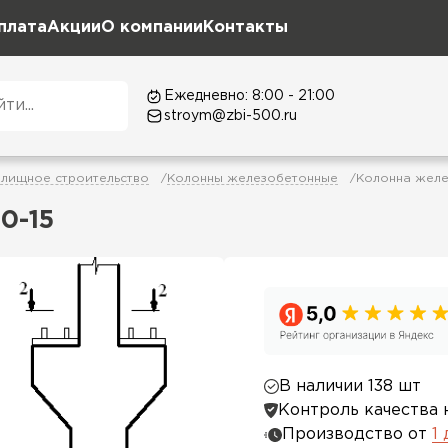
плата
Акции
О компании
Контакты
Ежедневно: 8:00 - 21:00
stroym@zbi-500.ru
лищное строительство
Колонны железобетонные
Колонна желе
0-15
В наличии 138 шт
Контроль качества 
Производство от
1