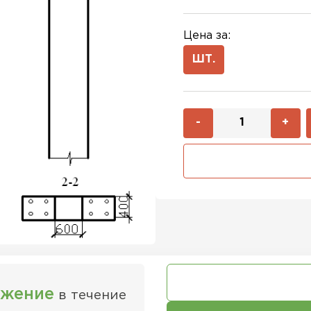
Цена за:
ШТ.
-
+
ожение
в течение