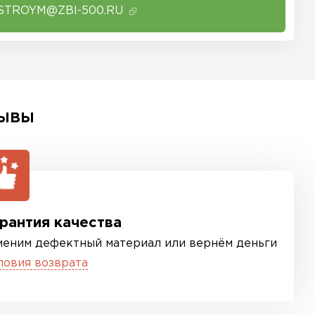
STROYM@ZBI-500.RU
ЫВЫ
рантия качества
меним дефектный материал или вернём деньги
ловия возврата