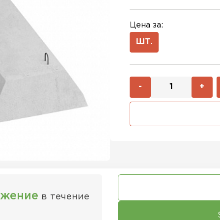
Цена за:
ШТ.
-
+
ожение
в течение