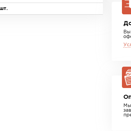
шт.
До
Вы
оф
Ус
Оп
Мы
за
пр