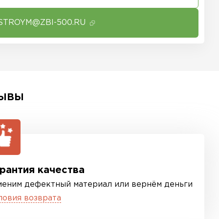
STROYM@ZBI-500.RU
ЫВЫ
рантия качества
меним дефектный материал или вернём деньги
ловия возврата