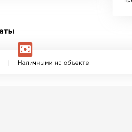
пр
латы
Наличными на объекте