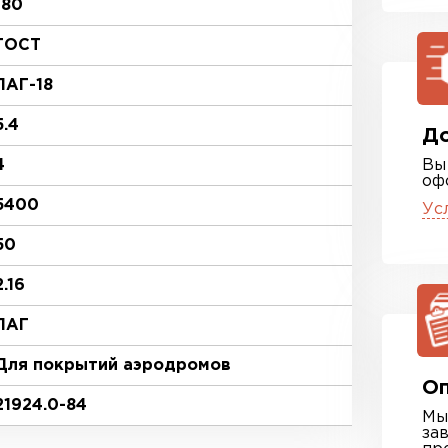
180
ГОСТ
ПАГ-18
5.4
До
4
Вы
оф
5400
Ус
50
2.16
ПАГ
Для покрытий аэродромов
Оп
21924.0-84
Мы
за